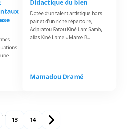
Didactique du bien
:
entaux
Dotée d’un talent artistique hors
base
pair et d’un riche répertoire,
Adjaratou Fatou Kiné Lam Samb,
alias Kiné Lame « Mame B...
ormes
tuations
 une
Mamadou Dramé
...
13
14