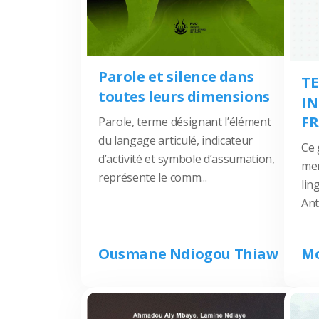
Parole et silence dans
T
toutes leurs dimensions
I
F
Parole, terme désignant l’élément
du langage articulé, indicateur
Ce 
d’activité et symbole d’assumation,
men
représente le comm...
lin
Ant
Ousmane Ndiogou Thiaw
Mo