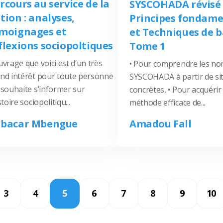
rcours au service de la
SYSCOHADA révisé 
tion : analyses,
Principes fondam
moignages et
et Techniques de 
flexions sociopoltiques
Tome 1
uvrage que voici est d’un très
• Pour comprendre les n
nd intérêt pour toute personne
SYSCOHADA à partir de si
 souhaite s’informer sur
concrètes, • Pour acquérir
stoire sociopolitiqu...
méthode efficace de...
bacar Mbengue
Amadou Fall
3
4
5
6
7
8
9
10