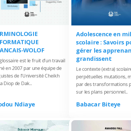
ERMINOLOGIE
Adolescence en mi
NFORMATIQUE
scolaire : Savoirs 
RANCAIS-WOLOF
gérer les apprenan
grandissent
glossaire est le fruit d’un travail
é en 2007 par une équipe de
Le contexte (extra) scolair
guistes de l’Université Cheikh
perpétuelles mutations, 
a Diop de Dak...
par des transformations 
sur les plans personnel...
dou Ndiaye
Babacar Biteye