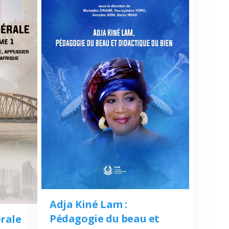
Adja Kiné Lam :
Pédagogie du beau et
rale