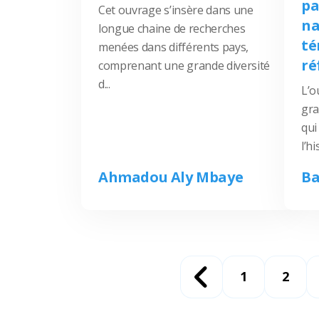
pa
Cet ouvrage s’insère dans une
na
longue chaine de recherches
té
menées dans différents pays,
ré
comprenant une grande diversité
d...
L’o
gra
qui
l’hi
Ahmadou Aly Mbaye
Ba
1
2